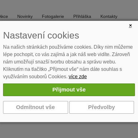
Akce
Novinky
Fotogalerie
Přihláška
Kontakty
×
Nastavení cookies
DIVADLO
TANEC
Na našich stránkách používáme cookies. Díky nim můžeme
lépe pochopit, co vás zajímá a jak náš web vidíte. Zároveň
nám umožňují snazší tvorbu obsahu a správu webu.
Kliknutím na tlačítko „Přijmout vše“ nám dáte souhlas s
využíváním souborů Cookies.
více zde
lny mladých a dorůstajících umělců. Sestavila Jiřina Krtičková