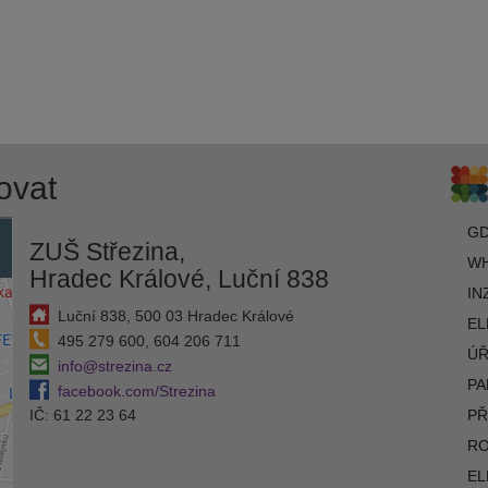
ovat
G
ZUŠ Střezina,
WH
Hradec Králové, Luční 838
IN
Luční 838, 500 03 Hradec Králové
EL
495 279 600, 604 206 711
ÚŘ
info@strezina.cz
PA
facebook.com/Strezina
IČ: 61 22 23 64
PŘ
R
EL