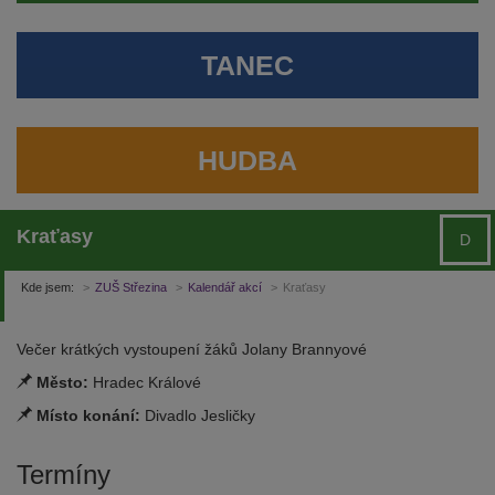
TANEC
HUDBA
Kraťasy
D
Kde jsem:
ZUŠ Střezina
Kalendář akcí
Kraťasy
Večer krátkých vystoupení žáků Jolany Brannyové
Město:
Hradec Králové
Místo konání:
Divadlo Jesličky
Termíny