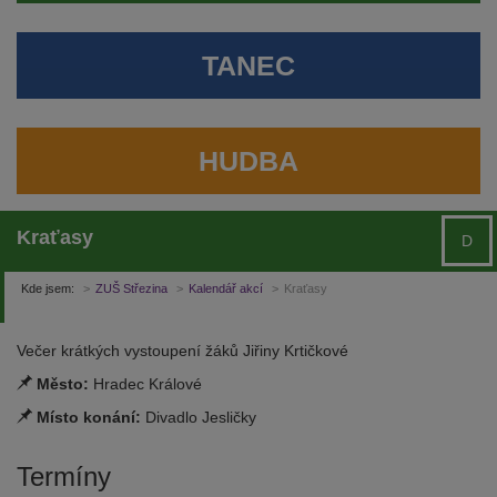
TANEC
HUDBA
Kraťasy
D
Kde jsem:
ZUŠ Střezina
Kalendář akcí
Kraťasy
Večer krátkých vystoupení žáků Jiřiny Krtičkové
Město:
Hradec Králové
Místo konání:
Divadlo Jesličky
Termíny