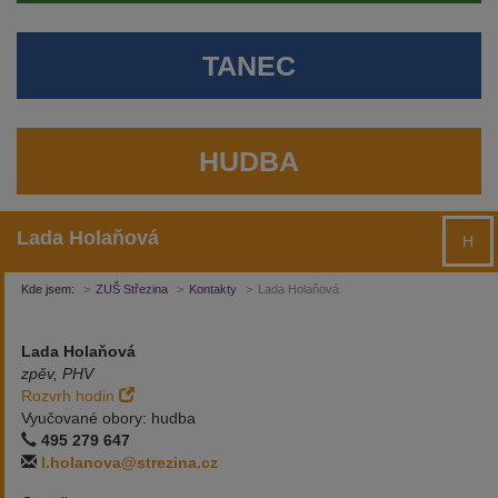
TANEC
HUDBA
Lada Holaňová
H
Kde jsem:
ZUŠ Střezina
Kontakty
Lada Holaňová
Lada Holaňová
zpěv, PHV
Rozvrh hodin
Vyučované obory:
hudba
495 279 647
l.holanova@strezina.cz