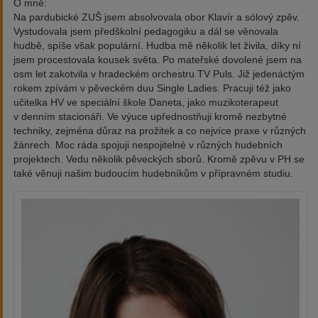
O mně:
Na pardubické ZUŠ jsem absolvovala obor Klavír a sólový zpěv.
Vystudovala jsem předškolní pedagogiku a dál se věnovala
hudbě, spíše však populární. Hudba mě několik let živila, díky ní
jsem procestovala kousek světa. Po mateřské dovolené jsem na
osm let zakotvila v hradeckém orchestru TV Puls. Již jedenáctým
rokem zpívám v pěveckém duu Single Ladies. Pracuji též jako
učitelka HV ve speciální škole Daneta, jako muzikoterapeut
v denním stacionáři. Ve výuce upřednostňuji kromě nezbytné
techniky, zejména důraz na prožitek a co nejvíce praxe v různých
žánrech. Moc ráda spojuji nespojitelné v různých hudebních
projektech. Vedu několik pěveckých sborů. Kromě zpěvu v PH se
také věnuji našim budoucím hudebníkům v přípravném studiu.