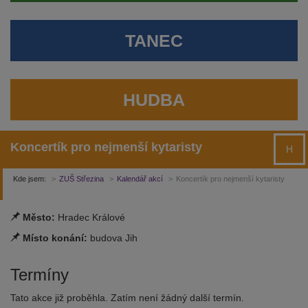
TANEC
HUDBA
Koncertík pro nejmenší kytaristy
H
Kde jsem:
ZUŠ Střezina
Kalendář akcí
Koncertík pro nejmenší kytaristy
Město:
Hradec Králové
Místo konání:
budova Jih
Termíny
Tato akce již proběhla. Zatím není žádný další termín.