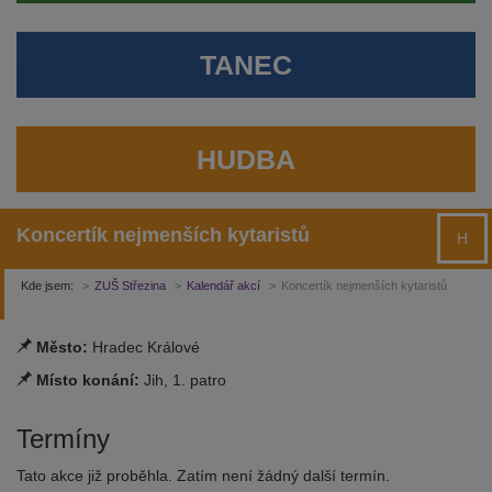
TANEC
HUDBA
Koncertík nejmenších kytaristů
H
Kde jsem:
ZUŠ Střezina
Kalendář akcí
Koncertík nejmenších kytaristů
Město:
Hradec Králové
Místo konání:
Jih, 1. patro
Termíny
Tato akce již proběhla. Zatím není žádný další termín.