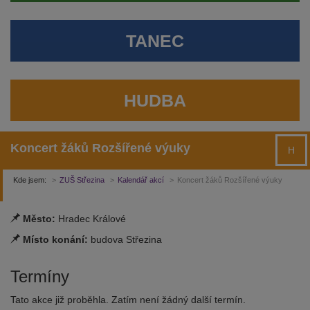
TANEC
HUDBA
Koncert žáků Rozšířené výuky
H
Kde jsem:
ZUŠ Střezina
Kalendář akcí
Koncert žáků Rozšířené výuky
Město:
Hradec Králové
Místo konání:
budova Střezina
Termíny
Tato akce již proběhla. Zatím není žádný další termín.