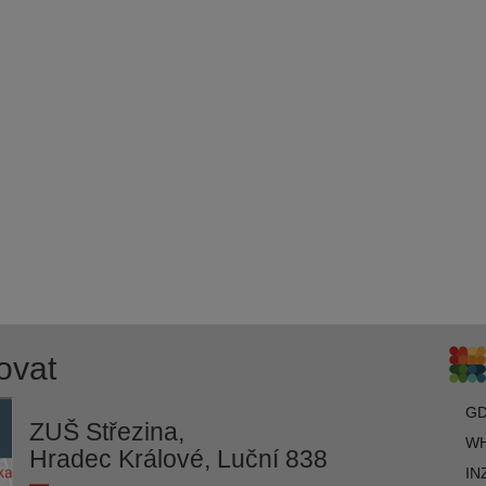
ovat
G
ZUŠ Střezina,
WH
Hradec Králové, Luční 838
IN