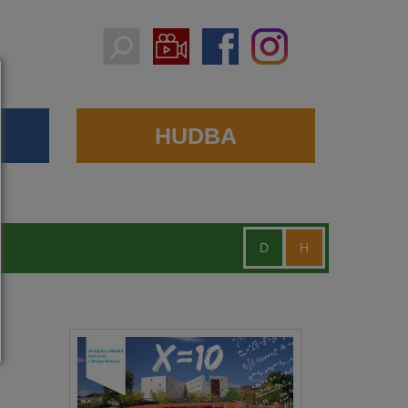
HUDBA
D
H