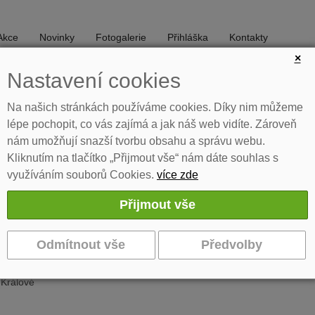
Akce
Novinky
Fotogalerie
Přihláška
Kontakty
×
Nastavení cookies
DIVADLO
TANEC
Na našich stránkách používáme cookies. Díky nim můžeme
lépe pochopit, co vás zajímá a jak náš web vidíte. Zároveň
nám umožňují snazší tvorbu obsahu a správu webu.
Kliknutím na tlačítko „Přijmout vše“ nám dáte souhlas s
využíváním souborů Cookies.
více zde
ihovny
sličky u vědecké knihovny
 Králové