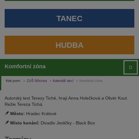
TANEC
HUDBA
Komfortní zóna
D
Kde jsem:
ZUŠ Střezina
Kalendář akcí
Komfortní zóna
Autorský text Terezy Tiché, hrají Anna Holečková a Olivér Kout.
Režie Tereza Tichá.
Město:
Hradec Králové
Místo konání:
Divadlo Jesličky - Black Box