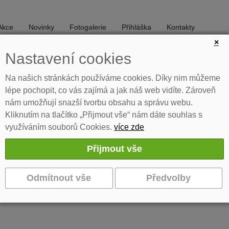
Akce
Novinky
Fotogalerie
Přihláška
Kontakty
×
Nastavení cookies
DIVADLO
TANEC
Na našich stránkách používáme cookies. Díky nim můžeme
lépe pochopit, co vás zajímá a jak náš web vidíte. Zároveň
nám umožňují snazší tvorbu obsahu a správu webu.
Kliknutím na tlačítko „Přijmout vše“ nám dáte souhlas s
využíváním souborů Cookies.
více zde
miéra
evištní thriller. Režie: Karel Pešek