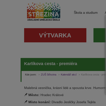
Škola a studium
VÝTVARKA
Karlíkova cesta - premiéra
Kde jsem:
ZUŠ Střezina
Kalendář akcí
Karlíkova cesta - pre
Malebná vesnička, krásní lidé a spousta krve. Humorný j
Město:
Hradec Králové
Místo konání:
Divadlo Jesličky Josefa Tejkla