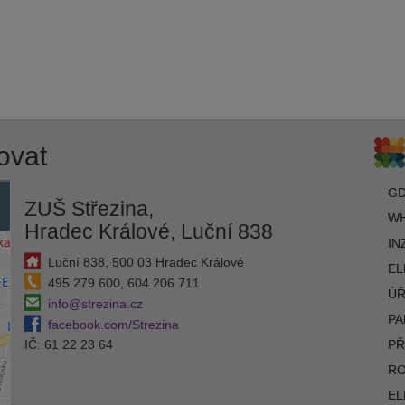
ovat
G
ZUŠ Střezina,
WH
Hradec Králové, Luční 838
IN
Luční 838, 500 03 Hradec Králové
EL
495 279 600, 604 206 711
ÚŘ
info@strezina.cz
PA
facebook.com/Strezina
IČ: 61 22 23 64
PŘ
R
EL