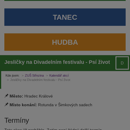
TANEC
HUDBA
Jesličky na Divadelním festivalu - Psí život
D
Kde jsem:
ZUŠ Střezina
Kalendář akcí
Jesličky na Divadelním festivalu - Psí život
Město:
Hradec Králové
Místo konání:
Rotunda v Šimkových sadech
Termíny