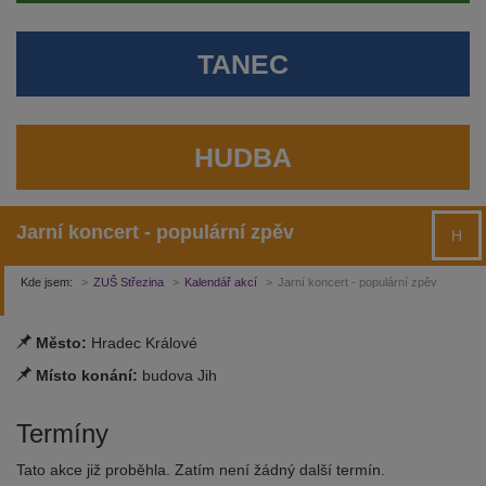
TANEC
HUDBA
Jarní koncert - populární zpěv
H
Kde jsem:
ZUŠ Střezina
Kalendář akcí
Jarní koncert - populární zpěv
Město:
Hradec Králové
Místo konání:
budova Jih
Termíny
Tato akce již proběhla. Zatím není žádný další termín.