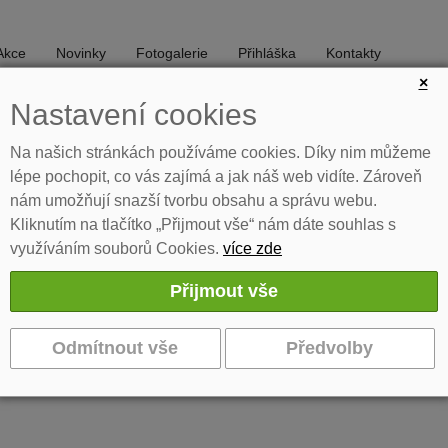
Akce
Novinky
Fotogalerie
Přihláška
Kontakty
×
Nastavení cookies
DIVADLO
TANEC
Na našich stránkách používáme cookies. Díky nim můžeme
lépe pochopit, co vás zajímá a jak náš web vidíte. Zároveň
nám umožňují snazší tvorbu obsahu a správu webu.
Kliknutím na tlačítko „Přijmout vše“ nám dáte souhlas s
využíváním souborů Cookies.
více zde
do 2019