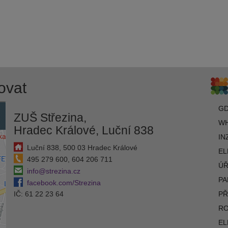
ovat
G
ZUŠ Střezina,
WH
Hradec Králové, Luční 838
IN
Luční 838, 500 03 Hradec Králové
EL
495 279 600, 604 206 711
ÚŘ
info@strezina.cz
PA
facebook.com/Strezina
IČ: 61 22 23 64
PŘ
R
EL