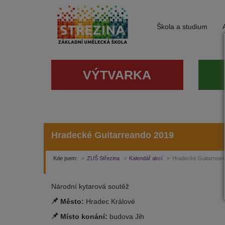
Škola a studium
VÝTVARKA
Hradecké Guitarreando 2019
Kde jsem:
ZUŠ Střezina
Kalendář akcí
Hradecké Guitarrean
Národní kytarová soutěž
Město:
Hradec Králové
Místo konání:
budova Jih