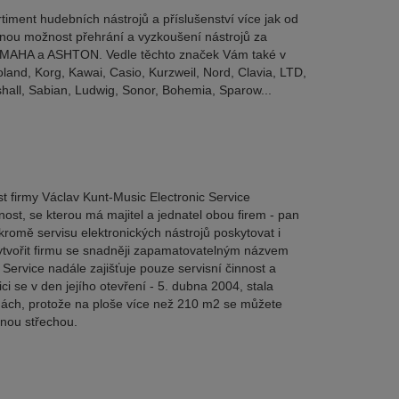
ment hudebních nástrojů a příslušenství více jak od
nou možnost přehrání a vyzkoušení nástrojů za
m YAMAHA a ASHTON. Vedle těchto značek Vám také v
nd, Korg, Kawai, Casio, Kurzweil, Nord, Clavia, LTD,
shall, Sabian, Ludwig, Sonor, Bohemia, Sparow...
 firmy Václav Kunt-Music Electronic Service
ost, se kterou má majitel a jednatel obou firem - pan
romě servisu elektronických nástrojů poskytovat i
 vytvořit firmu se snadněji zapamatovatelným názvem
Service nadále zajišťuje pouze servisní činnost a
i se v den jejího otevření - 5. dubna 2004, stala
hách, protože na ploše více než 210 m2 se můžete
dnou střechou.