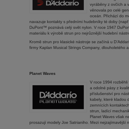
vyráběny z ovčích a v
věnovala po celé gene
oceán. Přichází do m
navazuje kontakty s předními hudebníky té doby (např.
DuPont™ poznává celý svět nylon. V roce 1947 DuPont™ 
materiálu k výrobě strun pro nejrůznější hudební nástr
Kromě strun pro klasické nástroje se začíná u D’Addari
firmy Kaplan Musical Strings Company, dlouholetého a
Planet Waves
V roce 1994 rozběhli 
a odolné pásy z kvali
příslušenství pro nás
kabely, které kladou 
zemnících kontaktech.
strun, ladící mechani
Planet Waves však nej
prosazují modely Joe Satrianiho. Mezi nejzajímavější 