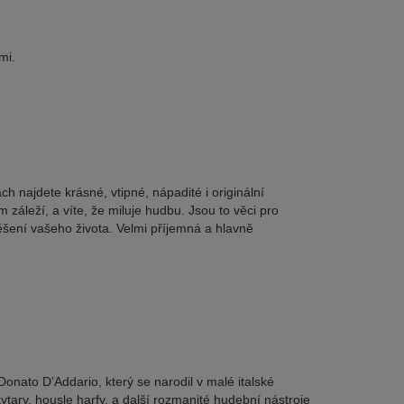
mi.
h najdete krásné, vtipné, nápadité i originální
záleží, a víte, že miluje hudbu. Jsou to věci pro
ěšení vašeho života. Velmi příjemná a hlavně
Donato D’Addario, který se narodil v malé italské
ytary, housle harfy, a další rozmanité hudební nástroje