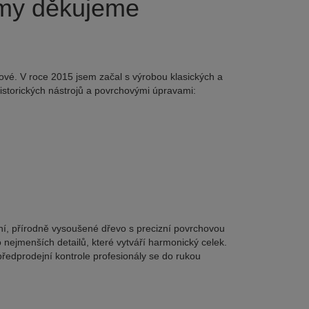
 my děkujeme
vé. V roce 2015 jsem začal s výrobou klasických a
istorických nástrojů a povrchovými úpravami:
itní, přírodně vysoušené dřevo s precizní povrchovou
 nejmenších detailů, které vytváří harmonický celek.
předprodejní kontrole profesionály se do rukou