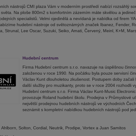
ch nástrojů CMI plaza Vám v moderním prostředí nabízí rozsáhlý sorti
 světa. Na ploše 800m2 s komfortním zázemím máte skvělou a jedineč
odejních specialistů. Velmi ojedinělá a nevídaná je nabídka od fire
abízíme hudební nástroje od světoznámých značek Ibanez, Fender, Rola
a, Strunal, Lee Oscar, Suzuki, Seiko, Amati, Červený, Meinl, K+M, Mar
Hudební centrum
Firma Hudební centrum s.r.o. navazuje na úspěšnou činnost
založenou v roce 1990. Na počátku byla pouze servisní činn
Václav Kunt dlouholetou zkušenost. Postupem doby začali k
další služby pro muzikanty, proto se v roce 2004 rozhodli
Hudební centrum s.r.o. Firma Václav Kunt-Music Electronic 
provozuje Roland hudební školu. Prodejna v Průmyslové ulic
největší prodejnou hudebních nástrojů ve východních Čec
seznámit s kompletní nabídkou hudebních nástrojů pod je
Ahlborn, Solton, Cordial, Neutrik, Prodipe, Vortex a Juan Samitos