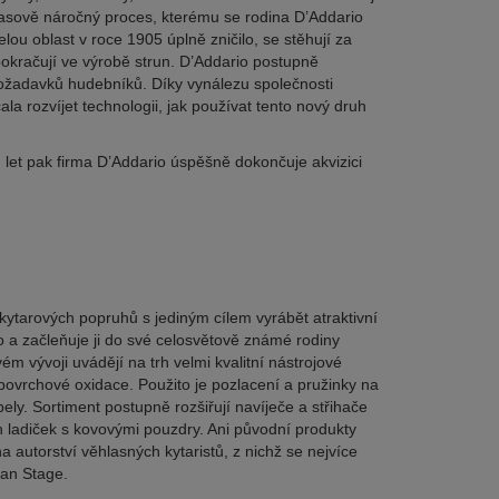
 časově náročný proces, kterému se rodina D’Addario
ou oblast v roce 1905 úplně zničilo, se stěhují za
okračují ve výrobě strun. D’Addario postupně
požadavků hudebníků. Díky vynálezu společnosti
 rozvíjet technologii, jak používat tento nový druh
. let pak firma D’Addario úspěšně dokončuje akvizici
kytarových popruhů s jediným cílem vyrábět atraktivní
o a začleňuje ji do své celosvětově známé rodiny
m vývoji uvádějí na trh velmi kvalitní nástrojové
povrchové oxidace. Použito je pozlacení a pružinky na
ly. Sortiment postupně rozšiřují navíječe a střihače
ch ladiček s kovovými pouzdry. Ani původní produkty
 autorství věhlasných kytaristů, z nichž se nejvíce
can Stage.