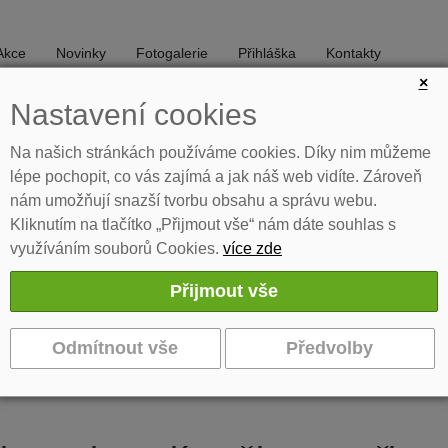
Akce
Novinky
Fotogalerie
Přihláška
Kontakty
×
Nastavení cookies
DIVADLO
TANEC
Na našich stránkách používáme cookies. Díky nim můžeme
lépe pochopit, co vás zajímá a jak náš web vidíte. Zároveň
nám umožňují snazší tvorbu obsahu a správu webu.
ce
Soubory
Hradecké Guitarreando
Kliknutím na tlačítko „Přijmout vše“ nám dáte souhlas s
využíváním souborů Cookies.
více zde
Guitarreando 2025
Hradecké Guitarreando 2019
 se konal 24. - 25. 5. 2019. Letos byla soutěž vyhlášena pro komorní 
cenu - kytaru z dílny Petra Vančaty v ceně 50 tisíc korun si odvezlo D