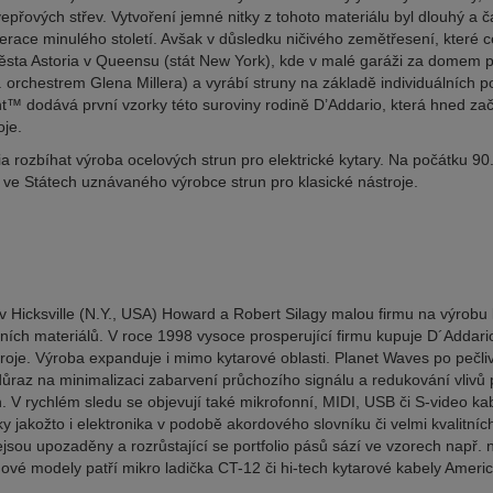
epřových střev. Vytvoření jemné nitky z tohoto materiálu byl dlouhý a
race minulého století. Avšak v důsledku ničivého zemětřesení, které cel
ěsta Astoria v Queensu (stát New York), kde v malé garáži za domem p
 orchestrem Glena Millera) a vyrábí struny na základě individuálních 
dodává první vzorky této suroviny rodině D’Addario, která hned začala
oje.
a rozbíhat výroba ocelových strun pro elektrické kytary. Na počátku 90
 ve Státech uznávaného výrobce strun pro klasické nástroje.
v Hicksville (N.Y., USA) Howard a Robert Silagy malou firmu na výrobu 
tních materiálů. V roce 1998 vysoce prosperující firmu kupuje D´Addari
troje. Výroba expanduje i mimo kytarové oblasti. Planet Waves po pečlivé
důraz na minimalizaci zabarvení průchozího signálu a redukování vlivů 
 V rychlém sledu se objevují také mikrofonní, MIDI, USB či S-video kabe
ky jakožto i elektronika v podobě akordového slovníku či velmi kvalitní
sou upozaděny a rozrůstající se portfolio pásů sází ve vzorech např. na
nové modely patří mikro ladička CT-12 či hi-tech kytarové kabely Ameri