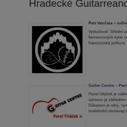
Hradecké Guitarreand
Petr Vančata – ručn
Vystudoval Střední u
flamencových kytar v
francouzská politura, 
Guitar Centre – Pav
Pavel Vitáček je zakl
úpravou je základem k
Důkazem je silný, vyr
hudebníků dostávají je