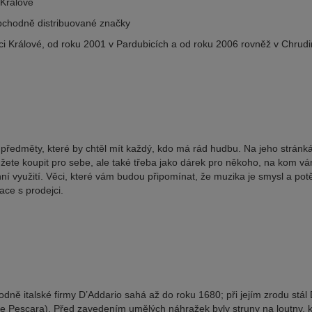
 Králové
obchodně distribuované značky
ci Králové, od roku 2001 v Pardubicích a od roku 2006 rovněž v Chrudi
předměty, které by chtěl mít každý, kdo má rád hudbu. Na jeho stránkác
žete koupit pro sebe, ale také třeba jako dárek pro někoho, na kom vám 
ní využití. Věci, které vám budou připomínat, že muzika je smysl a pot
ace s prodejci.
vodně italské firmy D’Addario sahá až do roku 1680; při jejím zrodu stál 
cie Pescara). Před zavedením umělých náhražek byly struny na loutny, k