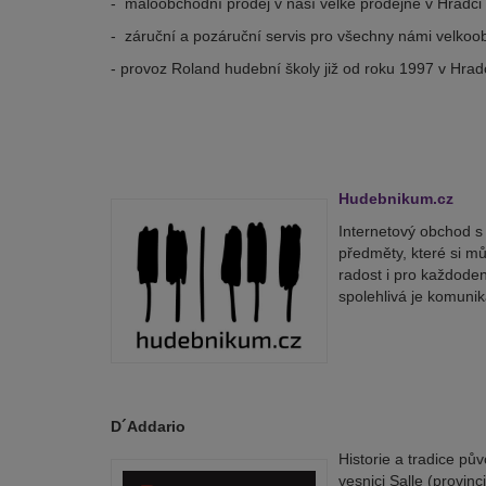
- maloobchodní prodej v naší velké prodejně v Hradci
- záruční a pozáruční servis pro všechny námi velko
- provoz Roland hudební školy již od roku 1997 v Hrad
Hudebnikum.cz
Internetový obchod s 
předměty, které si mů
radost i pro každoden
spolehlivá je komunik
D´Addario
Historie a tradice pů
vesnici Salle (provin