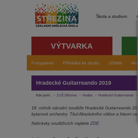
Škola a studium
VÝTVARKA
Fotogalerie
Přihláška ke studiu
Učitelé
Ak
Hradecké Guitarreando 2019
Kde jsem:
ZUŠ Střezina
Hudba
Hradecké Guitarreando
18. ročník národní soutěže Hradecké Guitarreando 2019
kytarové orchestry. Titul Absolutního vítěze a hlavní 
Nahrávky soutěžících najdete
ZDE.