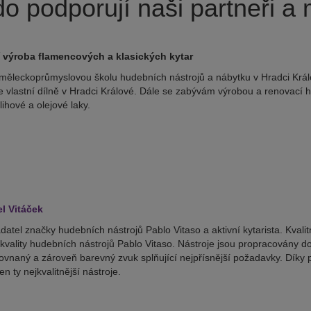
o podporují naši partneři a
í výroba flamencových a klasických kytar
měleckoprůmyslovou školu hudebních nástrojů a nábytku v Hradci Králo
e vlastní dílně v Hradci Králové. Dále se zabývám výrobou a renovací h
lihové a olejové laky.
el Vitáček
adatel značky hudebních nástrojů Pablo Vitaso a aktivní kytarista. Kval
vality hudebních nástrojů Pablo Vitaso. Nástroje jsou propracovány do
ovnaný a zároveň barevný zvuk splňující nejpřísnější požadavky. Díky 
n ty nejkvalitnější nástroje.