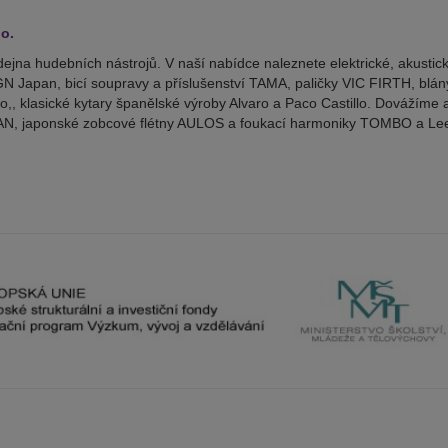
.o.
ejna hudebních nástrojů. V naší nabídce naleznete elektrické, akustick
 Japan, bicí soupravy a příslušenství TAMA, paličky VIC FIRTH, blány 
o,, klasické kytary španělské výroby Alvaro a Paco Castillo. Dovážíme
MAN, japonské zobcové flétny AULOS a foukací harmoniky TOMBO a Le