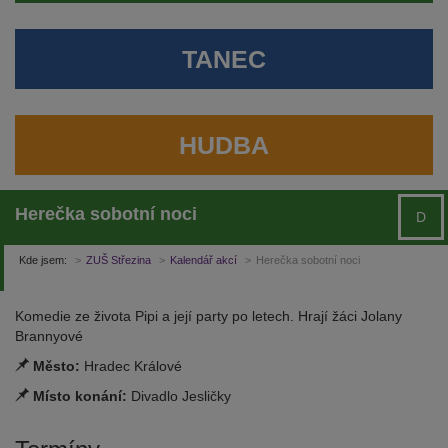
TANEC
HUDBA
Herečka sobotní noci
D
Kde jsem:
ZUŠ Střezina
Kalendář akcí
Herečka sobotní noci
Komedie ze života Pipi a její party po letech. Hrají žáci Jolany
Brannyové
Město:
Hradec Králové
Místo konání:
Divadlo Jesličky