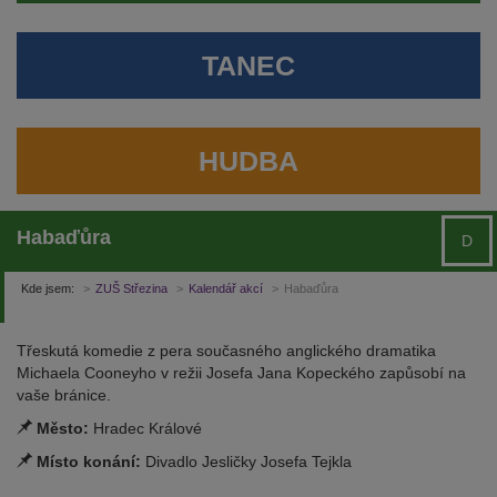
TANEC
HUDBA
Habaďůra
D
Kde jsem:
ZUŠ Střezina
Kalendář akcí
Habaďůra
Třeskutá komedie z pera současného anglického dramatika
Michaela Cooneyho v režii Josefa Jana Kopeckého zapůsobí na
vaše bránice.
Město:
Hradec Králové
Místo konání:
Divadlo Jesličky Josefa Tejkla