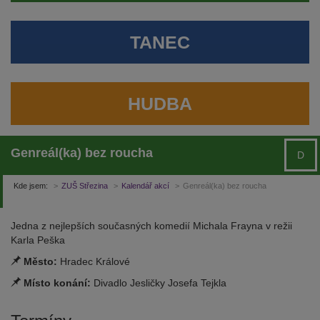
TANEC
HUDBA
Genreál(ka) bez roucha
D
Kde jsem:
ZUŠ Střezina
Kalendář akcí
Genreál(ka) bez roucha
Jedna z nejlepších současných komedií Michala Frayna v režii
Karla Peška
Město:
Hradec Králové
Místo konání:
Divadlo Jesličky Josefa Tejkla