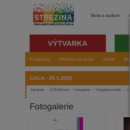
Škola a studium
VÝTVARKA
Fotogalerie
Přihláška ke studiu
Učitelé
Ak
GALA - 29.1.2020
Kde jsem:
ZUŠ Střezina
Fotogalerie
Fotogalerie hudba
GA
Fotogalerie