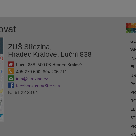
ovat
G
ZUŠ Střezina,
WH
Hradec Králové, Luční 838
IN
Luční 838, 500 03 Hradec Králové
EL
495 279 600, 604 206 711
ÚŘ
info@strezina.cz
PA
facebook.com/Strezina
IČ: 61 22 23 64
PŘ
R
EL
ST
PR
NA