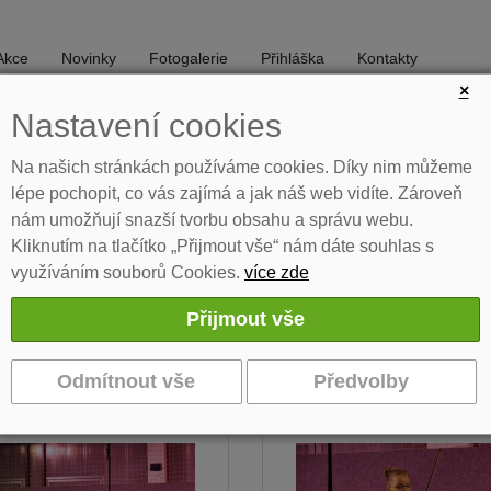
Akce
Novinky
Fotogalerie
Přihláška
Kontakty
×
Nastavení cookies
DIVADLO
TANEC
Na našich stránkách používáme cookies. Díky nim můžeme
lépe pochopit, co vás zajímá a jak náš web vidíte. Zároveň
nám umožňují snazší tvorbu obsahu a správu webu.
ce
Soubory
Hradecké Guitarreando
Kliknutím na tlačítko „Přijmout vše“ nám dáte souhlas s
využíváním souborů Cookies.
více zde
Guitarreando 2025
LA - 29.1.2020