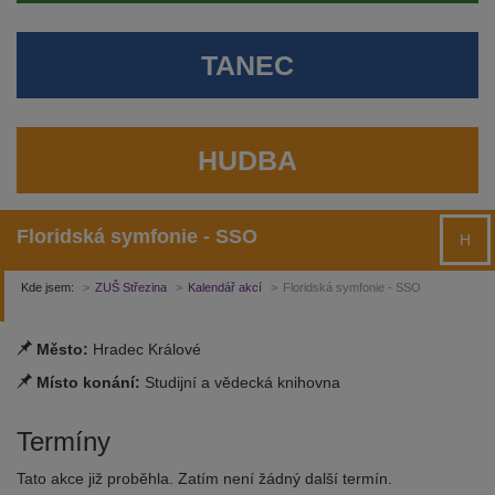
TANEC
HUDBA
Floridská symfonie - SSO
H
Kde jsem:
ZUŠ Střezina
Kalendář akcí
Floridská symfonie - SSO
Město:
Hradec Králové
Místo konání:
Studijní a vědecká knihovna
Termíny
Tato akce již proběhla. Zatím není žádný další termín.