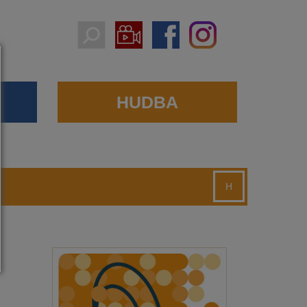
HUDBA
H