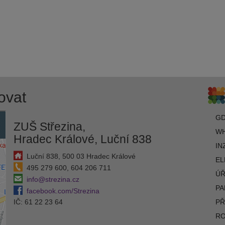
ovat
G
ZUŠ Střezina,
WH
Hradec Králové, Luční 838
IN
Luční 838, 500 03 Hradec Králové
EL
495 279 600, 604 206 711
ÚŘ
info@strezina.cz
PA
facebook.com/Strezina
IČ: 61 22 23 64
PŘ
R