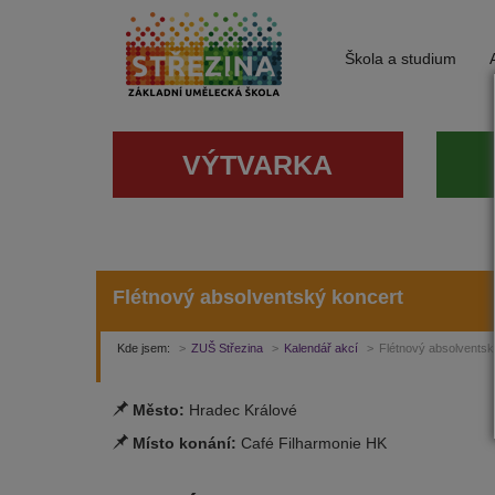
Škola a studium
VÝTVARKA
Flétnový absolventský koncert
Kde jsem:
ZUŠ Střezina
Kalendář akcí
Flétnový absolventsk
Město:
Hradec Králové
Místo konání:
Café Filharmonie HK