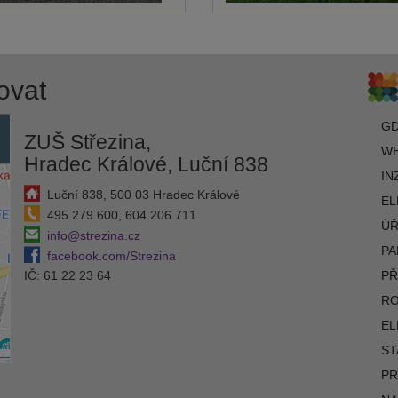
ovat
G
ZUŠ Střezina,
WH
Hradec Králové, Luční 838
IN
Luční 838, 500 03 Hradec Králové
EL
495 279 600, 604 206 711
ÚŘ
info@strezina.cz
PA
facebook.com/Strezina
IČ: 61 22 23 64
PŘ
R
EL
ST
PR