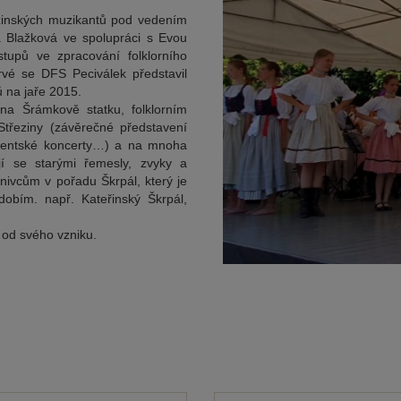
zinských muzikantů pod vedením
a Blažková ve spolupráci s Evou
upů ve zpracování folklorního
rvé se DFS Peciválek představil
ů na jaře 2015.
na Šrámkově statku, folklorním
Střeziny (závěrečné představení
lventské koncerty…) a na mnoha
jí se starými řemesly, zvyky a
znivcům v pořadu Škrpál, který je
obím. např. Kateřinský Škrpál,
 od svého vzniku.