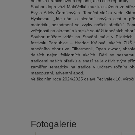
nejen za hranice svého regionu, ale i celé republiky.
Soubor doprovází MaláVelká muzika složená ze stře
Evy a Adély Černíkových. Taneční složku vede Klár
Hyskovou. „Jde nám o hledání nových cest a příst
materiálu, seznámení se zvyky našich předků.“ Pop
veřejnosti na okresní a krajské soutěži tanečních obor
Soubor můžete vidět na Stavění máje v Pileticích 
festivalu Pardubice – Hradec Králové, akcích ZUŠ 
tanečního oboru ve Filharmonii, Open dwoor, abso
dalších nejen folklorních akcích. Děti se seznamu
tradicemi našich předků a snaží se je oživit svým pří
zaměřen tematicky na tradice v určitém ročním obd
masopustní, adventní apod.
Ve školním roce 2024/2025 oslaví Peciválek 10. výročí
Fotogalerie