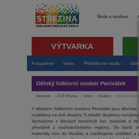
Škola a studium
VÝTVARKA
Fotogalerie
Video
Přihláška ke studiu
Učit
Dětský folklorní soubor Peciválek
Kde jsem:
ZUŠ Střezina
Tanec
Soubory
Dětský folklor
V dětském folklorním souboru Peciválek jsou děvčata a 
rozděleny na dvě skupiny. S mladší skupinou rozvíjíme
Vycházíme z lidových tanečních her, písniček a ta
převážně z východočeského regionu. Se starší sk
materiály více do hloubky a rozšiřujeme vzdělání a 