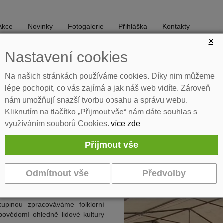
Akce
Novinky
Fotogalerie
Přihláška
Kontakty
×
Nastavení cookies
TANEC
DIVADLO
Na našich stránkách používáme cookies. Díky nim můžeme
lépe pochopit, co vás zajímá a jak náš web vidíte. Zároveň
nám umožňují snazší tvorbu obsahu a správu webu.
elé
Akce
Soubory
Kliknutím na tlačítko „Přijmout vše“ nám dáte souhlas s
využíváním souborů Cookies.
více zde
ní soubor Peciválek
chlapci od 4 do 18 let. Děti jsou
 dětskou spontánnost a tvořivost.
nečních i hudebních improvizací
upinou zpracováváme folklorní
povědomí ohledně lidové kultury