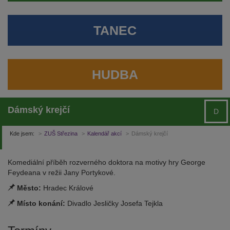
TANEC
HUDBA
Dámský krejčí
D
Kde jsem:
ZUŠ Střezina
Kalendář akcí
Dámský krejčí
Komediální příběh rozverného doktora na motivy hry George
Feydeana v režii Jany Portykové.
Město:
Hradec Králové
Místo konání:
Divadlo Jesličky Josefa Tejkla