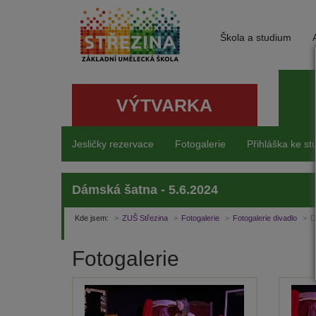
Škola a studium
VÝTVARKA
Jesličky rezervace
Fotogalerie
Přihláška ke st
Dámská šatna - 5.6.2024
Kde jsem:
ZUŠ Střezina
Fotogalerie
Fotogalerie divadlo
D
Fotogalerie