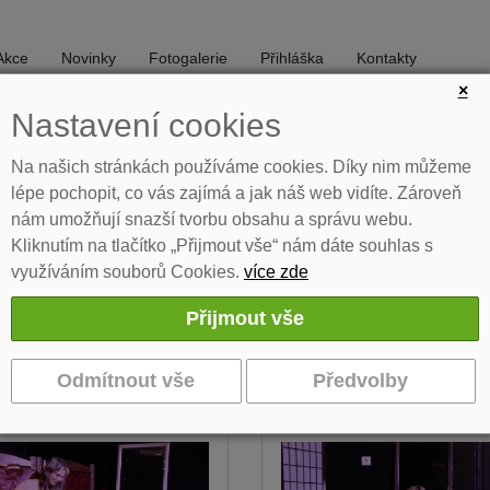
Akce
Novinky
Fotogalerie
Přihláška
Kontakty
×
Nastavení cookies
DIVADLO
TANEC
Na našich stránkách používáme cookies. Díky nim můžeme
lépe pochopit, co vás zajímá a jak náš web vidíte. Zároveň
nám umožňují snazší tvorbu obsahu a správu webu.
udiu
Učitelé
Akce
Program Jesličky
Program k tisku
Kliknutím na tlačítko „Přijmout vše“ nám dáte souhlas s
využíváním souborů Cookies.
více zde
ámská šatna - 5.6.2024