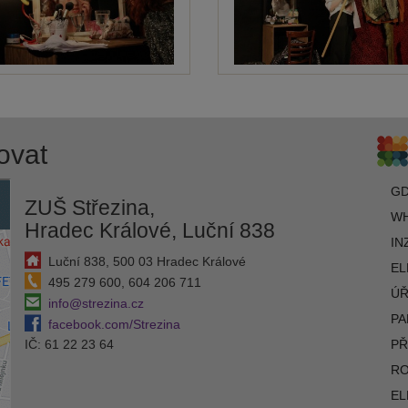
ovat
G
ZUŠ Střezina,
WH
Hradec Králové, Luční 838
IN
Luční 838, 500 03 Hradec Králové
EL
495 279 600, 604 206 711
ÚŘ
info@strezina.cz
PA
facebook.com/Strezina
IČ: 61 22 23 64
PŘ
R
EL