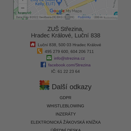
ZUŠ Střezina,
Hradec Králové, Luční 838
Luční 838, 500 03 Hradec Králové
495 279 600, 604 206 711
info@strezina.cz
facebook.com/Strezina
IČ: 61 22 23 64
Další odkazy
GDPR
WHISTLEBLOWING
INZERÁTY
ELEKTRONICKÁ ŽÁKOVSKÁ KNÍŽKA
ÚŘEDNÍ DESKA