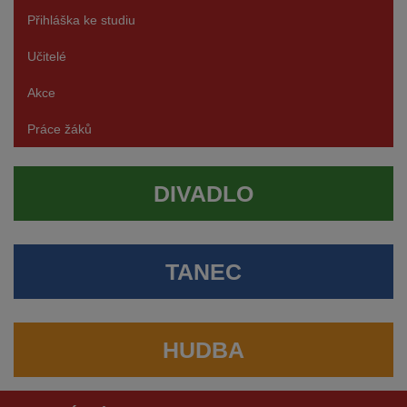
Přihláška ke studiu
Učitelé
Akce
Práce žáků
DIVADLO
TANEC
HUDBA