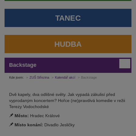
TANEC
HUDBA
Backstage
Kde jsem:
ZUŠ Střezina
Kalendář akcí
Backstage
Dvě kapely, dva odlišné světy. Jak vypadá zákulisí před
vyprodaným koncertem? Hořce (ne)pravdivá komedie v režii
Terezy Vodochodské
Město:
Hradec Králové
Místo konání:
Divadlo Jesličky