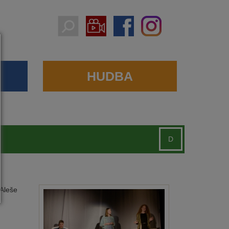
HUDBA
D
 Aleše