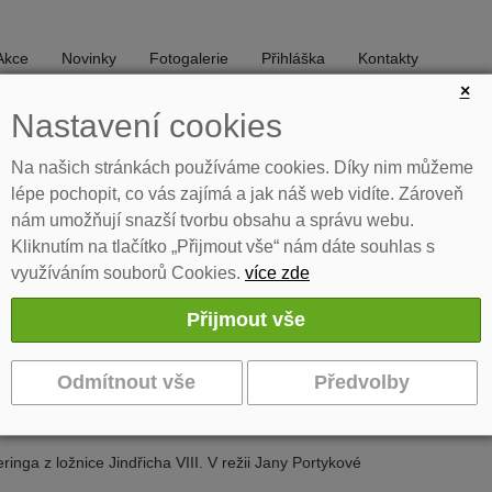
Akce
Novinky
Fotogalerie
Přihláška
Kontakty
×
Nastavení cookies
DIVADLO
TANEC
Na našich stránkách používáme cookies. Díky nim můžeme
lépe pochopit, co vás zajímá a jak náš web vidíte. Zároveň
nám umožňují snazší tvorbu obsahu a správu webu.
Kliknutím na tlačítko „Přijmout vše“ nám dáte souhlas s
využíváním souborů Cookies.
více zde
a + Král a žena
udělat, aby zachránil svůj hrad – tedy i svoji historii? Komedie v režii
nga z ložnice Jindřicha VIII. V režii Jany Portykové