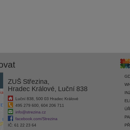
ovat
G
ZUŠ Střezina,
WH
Hradec Králové, Luční 838
IN
Luční 838, 500 03 Hradec Králové
EL
495 279 600, 604 206 711
ÚŘ
info@strezina.cz
PA
facebook.com/Strezina
IČ: 61 22 23 64
PŘ