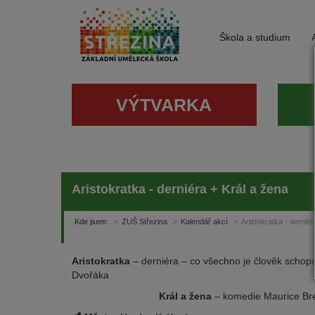
Škola a studium
VÝTVARKA
Aristokratka - derniéra + Král a žena
Kde jsem:
ZUŠ Střezina
Kalendář akcí
Aristokratka - derniér
Aristokratka
– derniéra – co všechno je člověk schopen 
Dvořáka
Král a žena
– komedie Maurice Breri