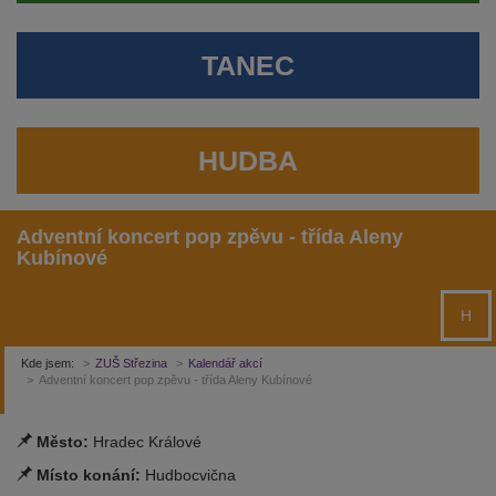
TANEC
HUDBA
Adventní koncert pop zpěvu - třída Aleny
Kubínové
H
Kde jsem:
ZUŠ Střezina
Kalendář akcí
Adventní koncert pop zpěvu - třída Aleny Kubínové
Město:
Hradec Králové
Místo konání:
Hudbocvična