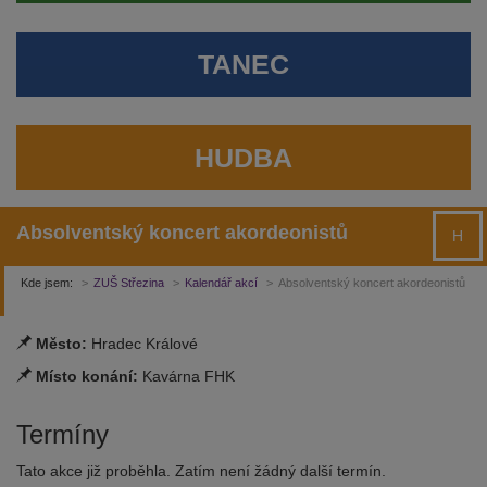
TANEC
HUDBA
Absolventský koncert akordeonistů
H
Kde jsem:
ZUŠ Střezina
Kalendář akcí
Absolventský koncert akordeonistů
Město:
Hradec Králové
Místo konání:
Kavárna FHK
Termíny
Tato akce již proběhla. Zatím není žádný další termín.