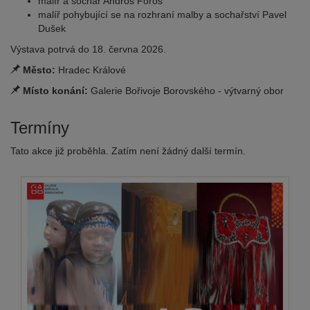
malíř a sochař Andros Foros
malíř pohybující se na rozhraní malby a sochařství Pavel
Dušek
Výstava potrvá do 18. června 2026.
Město:
Hradec Králové
Místo konání:
Galerie Bořivoje Borovského - výtvarný obor
Termíny
Tato akce již proběhla. Zatím není žádný další termín.