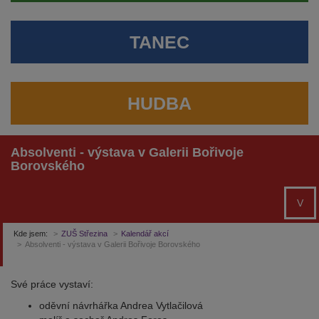
TANEC
HUDBA
Absolventi - výstava v Galerii Bořivoje
Borovského
V
Kde jsem:
ZUŠ Střezina
Kalendář akcí
Absolventi - výstava v Galerii Bořivoje Borovského
Své práce vystaví:
oděvní návrhářka Andrea Vytlačilová