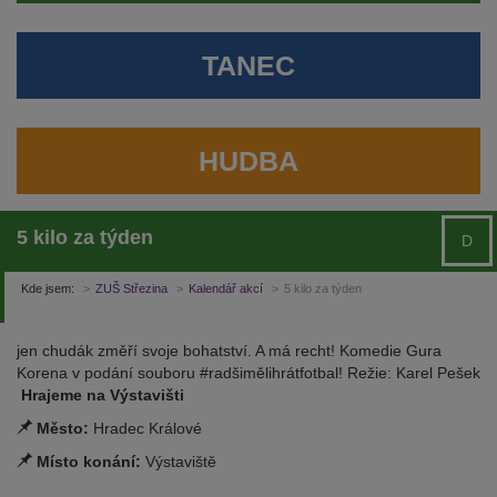
TANEC
HUDBA
5 kilo za týden
D
Kde jsem:
ZUŠ Střezina
Kalendář akcí
5 kilo za týden
jen chudák změří svoje bohatství. A má recht! Komedie Gura
Korena v podání souboru #radšimělihrátfotbal! Režie: Karel Pešek
Hrajeme na Výstavišti
Město:
Hradec Králové
Místo konání:
Výstaviště