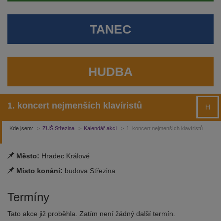
TANEC
HUDBA
1. koncert nejmenších klavíristů
H
Kde jsem:
ZUŠ Střezina
Kalendář akcí
1. koncert nejmenších klavíristů
Město:
Hradec Králové
Místo konání:
budova Střezina
Termíny
Tato akce již proběhla. Zatím není žádný další termín.