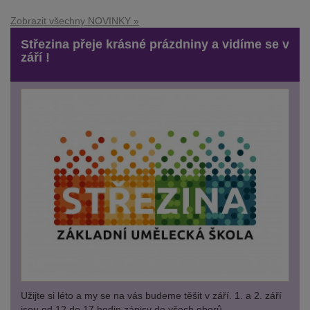
Zobrazit všechny NOVINKY »
Střezina přeje krásné prázdniny a vidíme se v
září !
Užijte si léto a my se na vás budeme těšit v září. 1. a 2. září
jsou od 12 do 17 hodin zápisy do všech oborů.