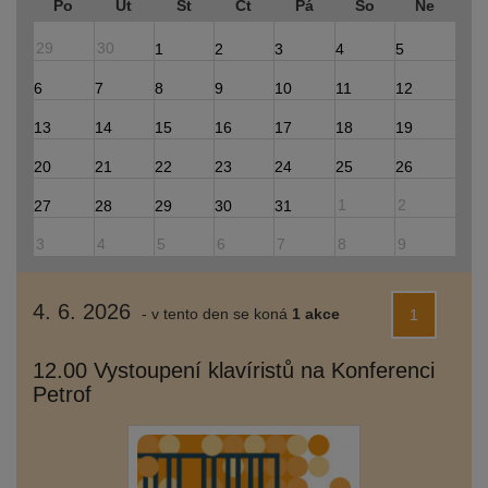
Po
Út
St
Čt
Pá
So
Ne
29
30
1
2
3
4
5
6
7
8
9
10
11
12
13
14
15
16
17
18
19
20
21
22
23
24
25
26
1
2
27
28
29
30
31
3
4
5
6
7
8
9
4. 6. 2026
- v tento den se koná
1 akce
1
12.00
Vystoupení klavíristů na Konferenci
Petrof