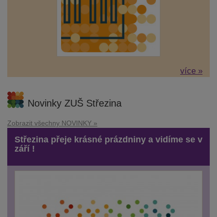
více »
Novinky ZUŠ Střezina
Zobrazit všechny NOVINKY »
Střezina přeje krásné prázdniny a vidíme se v
září !